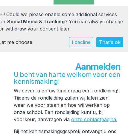
Hi! Could we please enable some additional services
for
Social Media & Tracking
? You can always change
or withdraw your consent later.
Let me choose
Home
I decline
That's ok
Onze school
Aanmelden
Praktische info
U bent van harte welkom voor een
kennismaking!
Werken bij
Wij geven u en uw kind graag een rondleiding!
Tijdens de rondleiding zullen wij laten zien
waar we voor staan en hoe wij werken op
Documenten
onze school. Een rondleiding kunt u, bij
voorkeur, aanvragen via
onze contactpagina.
Contact
Bij het kennismakingsgesprek ontvangt u ons